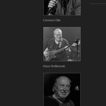
Clemens Otte
Klaus Rettkowski