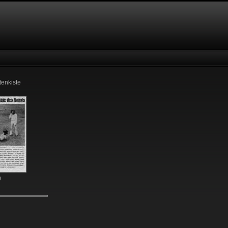
tenkiste
0